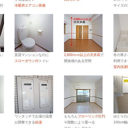
付
冷暖房エアコン装備
サイズの1
い
賃貸マンションなのに
2,600ｍｍ以上の天井高
で
冬の寒さ
スローダウン付
トイレ
開放感のある空間
利用でき
室内洗濯
ワンタッチでお湯の温度
もちろん
フローリング(CF)
ゆとりの
が調整できる
給湯
※階数により選べる
100cm