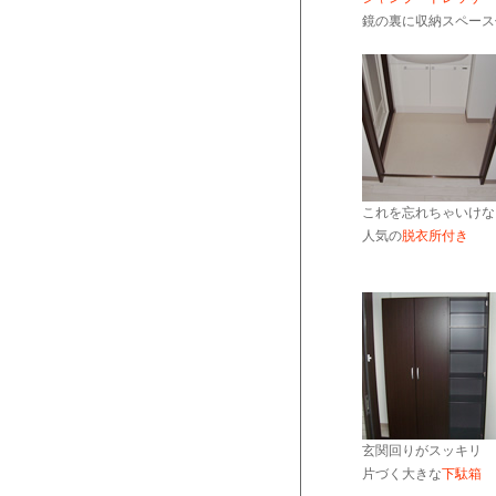
鏡の裏に収納スペース
これを忘れちゃいけな
人気の
脱衣所付き
玄関回りがスッキリ
片づく大きな
下駄箱