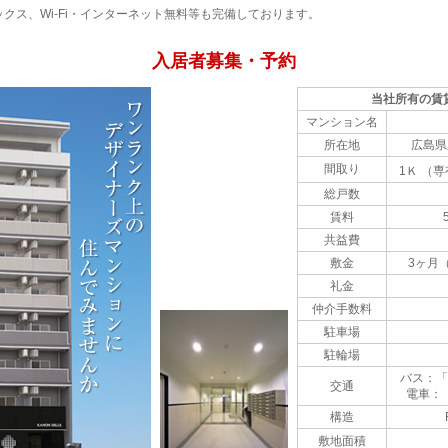
クス、Wi-Fi・インターネット無料等も完備しております。
入居者募集・予約
当社所有の賃
マンション名
所在地
広島県
間取り
1Ｋ （専
総戸数
賃料
共益費
敷金
3ヶ月
礼金
仲介手数料
駐車場
駐輪場
バス：「
交通
電車：
構造
敷地面積