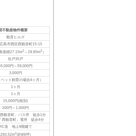
貸不動産物件概要
観音ヒルズ
広島市西区西観音町15-15
2
2
有面積27.15m
～29.85m
）
住戸35戸
55,000円～59,000円
3,000円
（ペット飼育の場合4ヶ月）
1ヶ月
1ヶ月
15,000円(税別)
200円～1,000円
西観音町」バス停 徒歩1分
「西観音町」電停 徒歩4分
RC造 地上9階建て
2
293.52m
(約89坪)