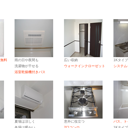
ト無料
雨の日や夜間も
広い収納
1Kタイ
洗濯物が干せる
ウォークインクローゼット
システム
浴室乾燥機付きバス
夏場は涼しく
意外に役立つ
バス、ト
冬場は暖かい
2口コンロ
1Kタイ