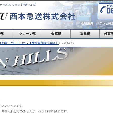
ナーズマンション【観音ヒルズ】
｜
会社案内
｜
テレビ撮
送部
クレーン部
倉庫部
重量部
超高
や倉庫、クレーンなら【西本急送株式会社】
>
不動産部
件マンションです。
、単身赴任はじめませんか。ペット飼育もOKです。