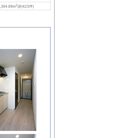
2
,394.89m
(約423坪)