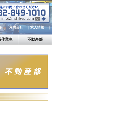
影
｜
お問合せ
｜
求人情報
｜
所作業車
不動産部