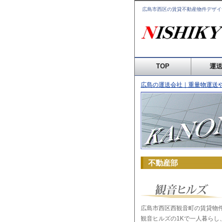
広島市西区の賃貸不動産物件
デザイ
TOP
運
広島の運送会社｜重量物運送
不動産部
広島市西区西観音町の賃貸物
観音ヒルズの1Kで一人暮らし