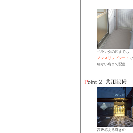
ベランダの床までも
ノンスリップシート
で
細かい所まで配慮
高級感ある輝きの