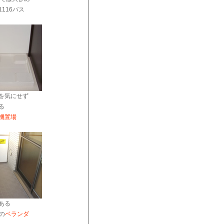
116バス
を気にせず
る
機置場
ある
幅の
ベランダ